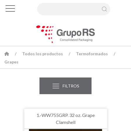
Todos los productos
Termoformados
Grapes
FILTROS
1.-WW755GRP. 32 oz. Grape
Clamshell