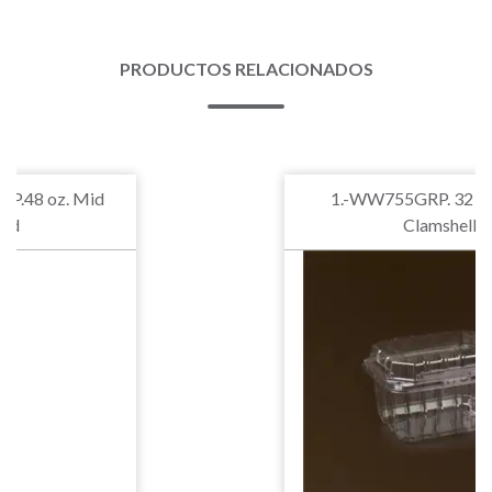
PRODUCTOS RELACIONADOS
P.48 oz. Mid
1.-WW755GRP. 32 oz
Lid
Clamshell