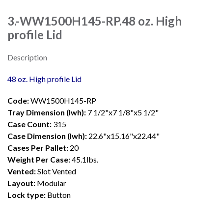
3.-WW1500H145-RP.48 oz. High
profile Lid
Description
48 oz. High profile Lid
Code:
WW1500H145-RP
Tray Dimension (lwh):
7 1/2"x7 1/8"x5 1/2"
Case Count:
315
Case Dimension (lwh):
22.6"x15.16"x22.44"
Cases Per Pallet:
20
Weight Per Case:
45.1lbs.
Vented:
Slot Vented
Layout:
Modular
Lock type:
Button