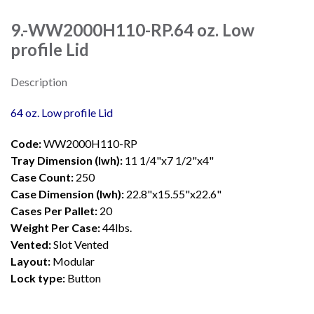
9.-WW2000H110-RP.64 oz. Low
profile Lid
Description
64 oz. Low profile Lid
Code:
WW2000H110-RP
Tray Dimension (lwh):
11 1/4"x7 1/2"x4"
Case Count:
250
Case Dimension (lwh):
22.8"x15.55"x22.6"
Cases Per Pallet:
20
Weight Per Case:
44lbs.
Vented:
Slot Vented
Layout:
Modular
Lock type:
Button