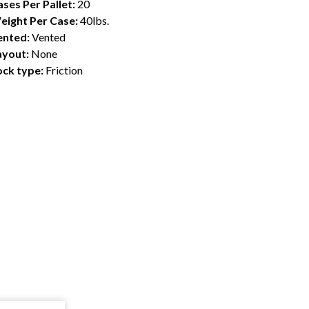
ses Per Pallet:
20
eight Per Case:
40lbs.
ented:
Vented
ayout:
None
ock type:
Friction