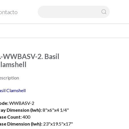
ontacto
.-WWBASV-2. Basil
lamshell
scription
sil Clamshell
ode:
WWBASV-2
ray Dimension (lwh):
8"x6"x4 1/4"
ase Count:
400
ase Dimension (lwh):
23"x19.5"x17"