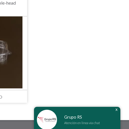
le-head
O
x
Grupo RS
Atención en línea vía chat