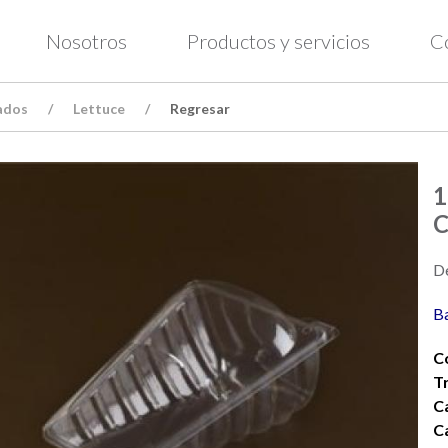
Nosotros
Productos y servicios
C
ados
Lettuce
Regresar
1
C
De
Ba
C
T
C
C