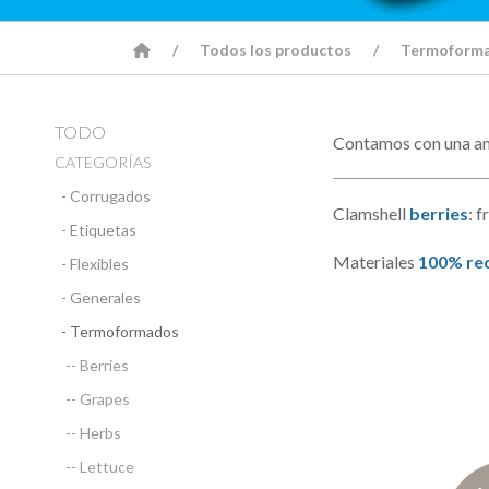
Todos los productos
Termoform
TODO
Contamos con una amp
CATEGORÍAS
- Corrugados
Clamshell
berries
: 
- Etiquetas
Materiales
100% rec
- Flexibles
- Generales
- Termoformados
-- Berries
-- Grapes
-- Herbs
-- Lettuce