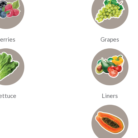
erries
Grapes
ettuce
Liners