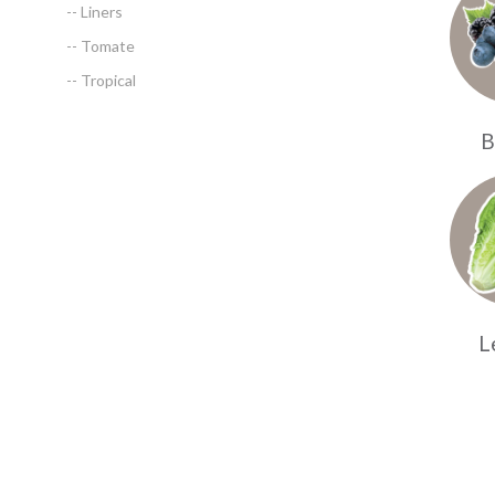
-- Liners
-- Tomate
-- Tropical
B
L