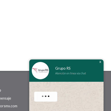
x
Grupo RS
Atención en línea vía chat
o
mensaje
orsmx.com