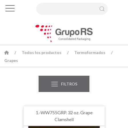
Todos los productos
Termoformados
Grapes
FILTROS
1.-WW755GRP. 32 oz. Grape
Clamshell